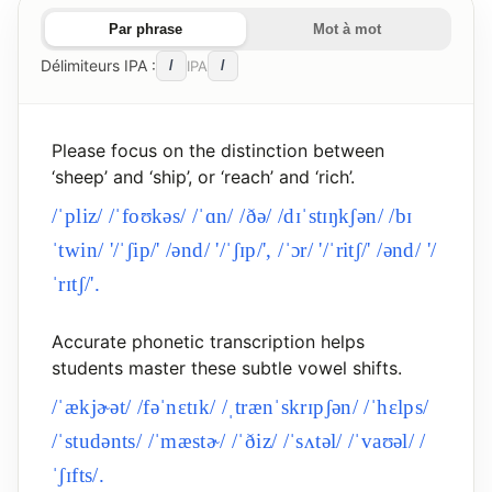
Par phrase
Mot à mot
Délimiteurs IPA :
IPA
Please focus on the distinction between
‘sheep’ and ‘ship’, or ‘reach’ and ‘rich’.
/ˈpliz/ /ˈfoʊkəs/ /ˈɑn/ /ðə/ /dɪˈstɪŋkʃən/ /bɪ
ˈtwin/ '/ˈʃip/' /ənd/ '/ˈʃɪp/', /ˈɔr/ '/ˈritʃ/' /ənd/ '/
ˈrɪtʃ/'.
Accurate phonetic transcription helps
students master these subtle vowel shifts.
/ˈækjɚət/ /fəˈnɛtɪk/ /ˌtrænˈskrɪpʃən/ /ˈhɛlps/
/ˈstudənts/ /ˈmæstɚ/ /ˈðiz/ /ˈsʌtəl/ /ˈvaʊəl/ /
ˈʃɪfts/.