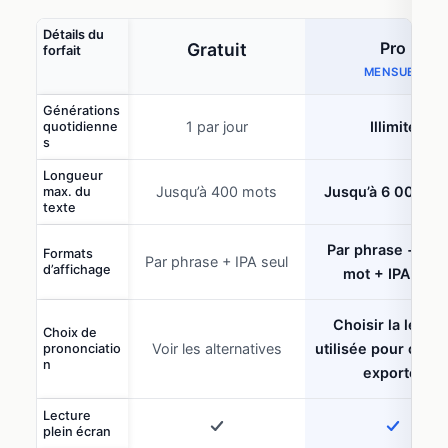
Détails du
Pro
Gratuit
forfait
MENSUEL
Générations
1 par jour
Illimité
quotidienne
s
Longueur
Jusqu’à 400 mots
Jusqu’à 6 000 mo
max. du
texte
Par phrase + mot
Formats
Par phrase + IPA seul
d’affichage
mot + IPA seul
Choisir la lectur
Choix de
Voir les alternatives
utilisée pour copie
prononciatio
n
exporter
Lecture
plein écran